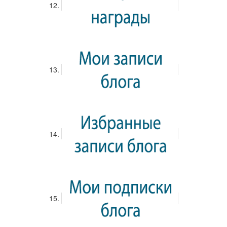
Вход
АЛЬБОМЫ
Все Альбомы
Сортировка по дате
Альбомы
класс Монтессори
Родимова Ирина Андреевна
«
0
1
0
»
9 июня 2018