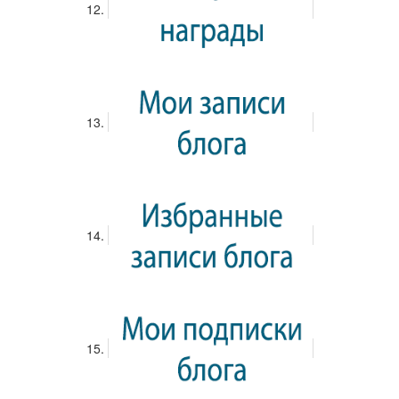
Вход
Загрузка обложки...
Перетащите обложку, чтобы изменить
положение
Меню
Лента
0 Баллов
СТАТИСТИКА
Опросы:
0