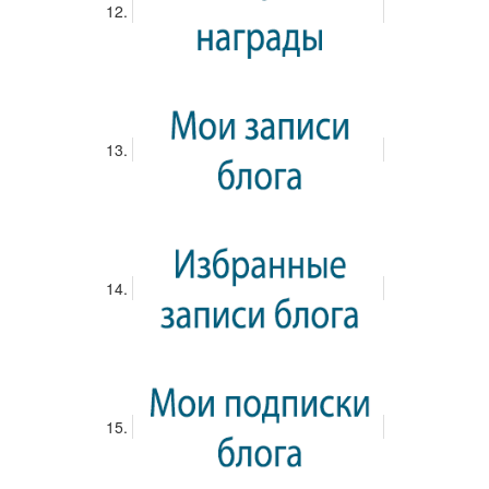
Вход
Загрузка обложки...
Перетащите обложку, чтобы изменить
положение
Подготовка к ЕГЭ по математике
Присоединиться
Меню
Файлы