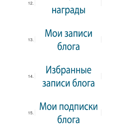
Вход
5 КЛАСС
RSS канал
Подписаться по Email
Все
Нерешенные
Решенные
Нет ответов
Еще не создано уроков.