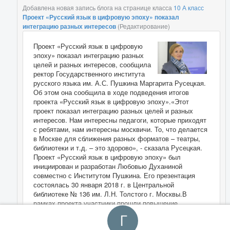
Добавлена новая запись блога на странице класса
10 А класс
Проект «Русский язык в цифровую эпоху» показал
интеграцию разных интересов
(Редактирование)
Проект «Русский язык в цифровую
эпоху» показал интеграцию разных
целей и разных интересов, сообщила
ректор Государственного института
русского языка им. А.С. Пушкина Маргарита Русецкая.
Об этом она сообщила в ходе подведения итогов
проекта «Русский язык в цифровую эпоху».«Этот
проект показал интеграцию разных целей и разных
интересов. Нам интересны педагоги, которые приходят
с ребятами, нам интересны москвичи. То, что делается
в Москве для сближения разных форматов – театры,
библиотеки и т.д. – это здорово», - сказала Русецкая.
Проект «Русский язык в цифровую эпоху» был
инициирован и разработан Любовью Духаниной
совместно с Институтом Пушкина. Его презентация
состоялась 30 января 2018 г. в Центральной
библиотеке № 136 им. Л.Н. Толстого г. Москвы.В
рамках проекта участники прошли повышение
квалификации по двум программам – «Современная
журналистика: практический аспект» и «Литературная