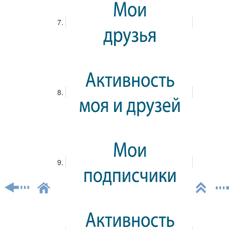
совместно с Институтом Пушкина. Его презентация
состоялась 30 января 2018 г. в Центральной
библиотеке № 136 им. Л.Н. Толстого г. Москвы.В
рамках проекта участники прошли повышение
квалификации по двум программам – «Современная
журналистика: практический аспект» и «Литературная
гостиная как формат интеллектуального досуга».Также
сотрудники библиотек приняли участие в конкурсе на
лучшую литературную гостиную. В нем участвовали 19
литературных проектов, посвященных славянскому
фольклору, творчеству М.Ю. Лермонтова, Н.В. Гоголя,
Ф.И. Тютчева, Л.Н. Толстого, А.П. Чехова, А.А.
Ахматовой, Б.Л. Пастернака, К.И. Чуковского, Б.
Акунина, а также наследию Д.С. Лихачева, эпохам
Серебряного века, модернизма и постмодернизма. Все
проекты размещены на портале «Образование на
русском», где было организовано голосование за
лучшую литературную гостиную. В голосовании
приняло участие около 500 человек.
Новости
09.06.2018
Просмотр...
0
0