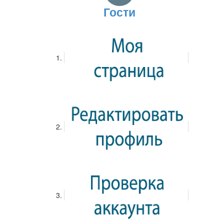
гостиная как формат интеллектуального досуга».Также
Гости
сотрудники библиотек приняли участие в конкурсе на
лучшую литературную гостиную. В нем участвовали 19
литературных проектов, посвященных славянскому
фольклору, творчеству М.Ю. Лермонтова, Н.В. Гоголя,
Ф.И. Тютчева, Л.Н. Толстого, А.П. Чехова, А.А.
Ахматовой, Б.Л. Пастернака, К.И. Чуковского, Б.
Акунина, а также наследию Д.С. Лихачева, эпохам
Серебряного века, модернизма и постмодернизма. Все
проекты размещены на портале «Образование на
русском», где было организовано голосование за
лучшую литературную гостиную. В голосовании
приняло участие около 500 человек.
Новости
09.06.2018
Просмотр...
0
0
0
0
0
0