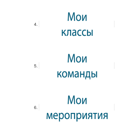
Запись находится на модерации
Запись успешно
опубликована. Теперь она будет видна в ленте активности.
Степанова Юлия
09 июня 2018 09:51
Обновлена запись блога
Проект «Русский язык в цифровую эпоху» показал
интеграцию разных интересов
(Редактирование)
Проект «Русский язык в цифровую
эпоху» показал интеграцию разных
целей и разных интересов, сообщила
ректор Государственного института
русского языка им. А.С. Пушкина Маргарита Русецкая.
Об этом она сообщила в ходе подведения итогов
проекта «Русский язык в цифровую эпоху».«Этот
проект показал интеграцию разных целей и разных
интересов. Нам интересны педагоги, которые приходят
с ребятами, нам интересны москвичи. То, что делается
в Москве для сближения разных форматов – театры,
библиотеки и т.д. – это здорово», - сказала Русецкая.
Проект «Русский язык в цифровую эпоху» был
инициирован и разработан Любовью Духаниной