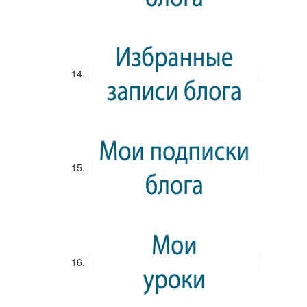
Присоединиться
0
0
0
0
0
0
Запись находится на модерации
Запись успешно
опубликована. Теперь она будет видна в ленте активности.
Чтобы посмотреть все элементы ленты активности вы должны
зарегистрироваться или войти своим логином.
или
Войти
Регистрация