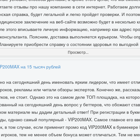
итаете отзывы про нашу компанию в сети интернет. Работаем долги
ая справка, будет легальной и легко пройдет проверки. И поэтом
едицинское заключение на веб-сайте возможно будет в несколько к
осле этого вписываете личную информацию, например как адрес пр
консультанта. Поясним, доставка выполняется курьером. Чтобы опр
Планируете приобрести справку о состоянии здоровья по выгодно
Просмотр...
IP200MAX на 15 тысяч рублей
но на сегодняшний день именовать ярким лидером, что имеет отл
роков, рекламы или читали обзоры экспертов. Конечно же, рассказ
тков, не стоит. Однако это на самом деле ТОП площадка, на котор
ованный на сегодняшний день вопрос у беттеров, что обожают ставк
нном материале мы дадим детальный ответ! При регистрации в бук
ы, однако самый популярный - VIP200MAX. Самое главное его вве
ок, в том случае, если применит промо код VIP200MAX в букмекер
 игроков, тем не менее объем бонуса может отличаться. Тем не м