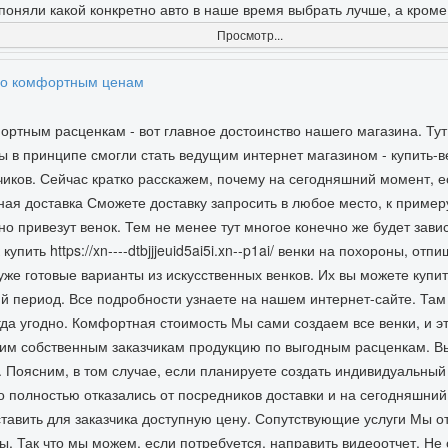
поняли какой конкретно авто в наше время выбрать лучше, а кроме 
Просмотр...
 по комфортным ценам
ртным расценкам - вот главное достоинство нашего магазина. Тут
 в принципе смогли стать ведущим интернет магазином - купить-в
чиков. Сейчас кратко расскажем, почему на сегодняшний момент, е
ая доставка Сможете доставку запросить в любое место, к пример
о привезут венок. Тем не менее тут многое конечно же будет завис
 купить https://xn----dtbjjjeuid5ai5i.xn--p1ai/ венки на похороны, о
е готовые варианты из искусственных венков. Их вы можете купить 
й период. Все подробности узнаете на нашем интернет-сайте. Там
огда угодно. Комфортная стоимость Мы сами создаем все венки, и э
оим собственным заказчикам продукцию по выгодным расценкам. Вы
. Поясним, в том случае, если планируете создать индивидуальный 
то полностью отказались от посредников доставки и на сегодняшн
ставить для заказчика доступную цену. Сопутствующие услуги Мы о
ы. Так что мы можем, если потребуется, направить видеоотчет. Не 