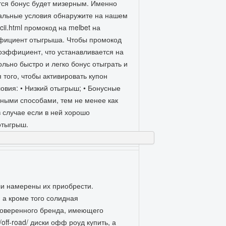
тся бонус будет мизерным. Именно
тальные условия обнаружите на нашем
cii.html промокод на melbet на
ффициент отыгрыша. Чтобы промокод
коэффициент, что устанавливается на
льно быстро и легко бонус отыграть и
 того, чтобы активировать купон
овия: • Низкий отыгрыш; • Бонусные
зными способами, тем не менее как
в случае если в ней хорошо
отыгрыш.
ли намерены их приобрести.
 а кроме того солидная
проверенного бренда, имеющего
off-road/ диски офф роуд купить, а