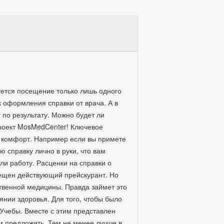
уется посещение только лишь одного
к оформления справки от врача. А в
 по результату. Можно будет ли
проект MosMedCenter! Ключевое
го комфорт. Например если вы примете
 справку лично в руки, что вам
ли работу. Расценки на справки о
змещен действующий прейскурант. Но
ственной медицины. Правда займет это
нии здоровья. Для того, чтобы было
• Учебы. Вместе с этим представлен
ем предложить. Тем не менее лучше в