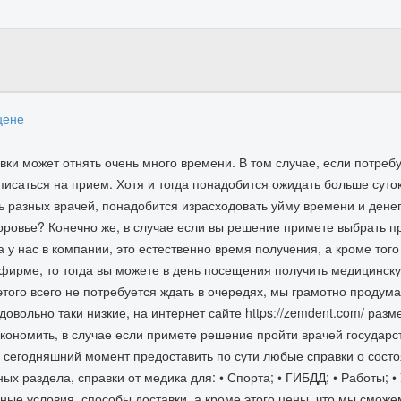
цене
ки может отнять очень много времени. В том случае, если потреб
писаться на прием. Хотя и тогда понадобится ожидать больше суто
ь разных врачей, понадобится израсходовать уйму времени и денег
доровье? Конечно же, в случае если вы решение примете выбрать 
а у нас в компании, это естественно время получения, а кроме то
 фирме, то тогда вы можете в день посещения получить медицинскую
этого всего не потребуется ждать в очередях, мы грамотно продума
 довольно таки низкие, на интернет сайте https://zemdent.com/ ра
кономить, в случае если примете решение пройти врачей государ
сегодняшний момент предоставить по сути любые справки о состоя
ых раздела, справки от медика для: • Спорта; • ГИБДД; • Работы; 
ьные условия, способы доставки, а кроме этого цены, что мы смож