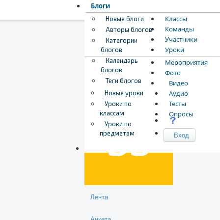
Блоги
Классы
Новые блоги
Команды
Авторы блогов
Участники
Категории
Уроки
блогов
Календарь
Мероприятия
блогов
Фото
Теги блогов
Видео
Загрузка обложки...
Перетащите обложку,
sonnick84 sonnick8
Новые уроки
Аудио
Тесты
Уроки по
классам
Опросы
Уроки по
предметам
Вход
Лента
Анкета