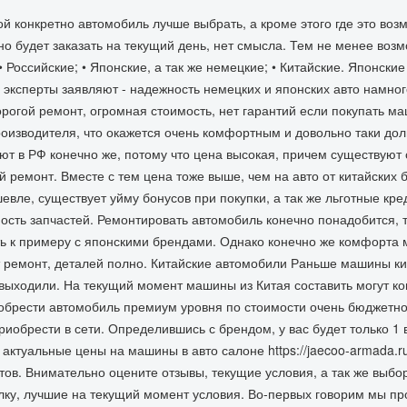
ой конкретно автомобиль лучше выбрать, а кроме этого где это во
о будет заказать на текущий день, нет смысла. Тем не менее возм
• Российские; • Японские, а так же немецкие; • Китайские. Японс
е эксперты заявляют - надежность немецких и японских авто намног
орогой ремонт, огромная стоимость, нет гарантий если покупать м
роизводителя, что окажется очень комфортным и довольно таки до
 в РФ конечно же, потому что цена высокая, причем существуют 
й ремонт. Вместе с тем цена тоже выше, чем на авто от китайских
евле, существует уйму бонусов при покупки, а так же льготные кре
ость запчастей. Ремонтировать автомобиль конечно понадобится, 
ть к примеру с японскими брендами. Однако конечно же комфорта 
 ремонт, деталей полно. Китайские автомобили Раньше машины ки
 выходили. На текущий момент машины из Китая составить могут к
обрести автомобиль премиум уровня по стоимости очень бюджетно
иобрести в сети. Определившись с брендом, у вас будет только 1 
актуальные цены на машины в авто салоне https://jaecoo-armada.r
ов. Внимательно оцените отзывы, текущие условия, а так же выбор
лку, лучшие на текущий момент условия. Во-первых говорим мы п