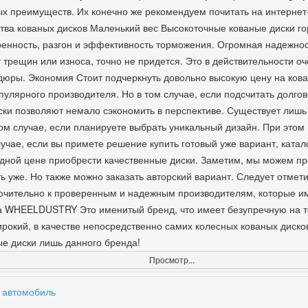
ых преимуществ. Их конечно же рекомендуем почитать на интернет-
тва кованых дисков Маленький вес Высокоточные кованые диски гор
ренность, разгон и эффективность торможения. Огромная надежно
 трещин или износа, точно не придется. Это в действительности о
дюры. Экономия Стоит подчеркнуть довольно высокую цену на кова
пулярного производителя. Но в том случае, если подсчитать долгов
иски позволяют немало сэкономить в перспективе. Существует лишь
том случае, если планируете выбрать уникальный дизайн. При этом 
лучае, если вы примете решение купить готовый уже вариант, катал
годной цене приобрести качественные диски. Заметим, мы можем п
ь уже. Но также можно заказать авторский вариант. Следует отмет
ючительно к проверенным и надежным производителям, которые и
а WHEELDUSTRY Это именитый бренд, что имеет безупречную на т
ирокий, в качестве непосредственно самих колесных кованых диско
е диски лишь данного бренда!
Просмотр...
 автомобиль