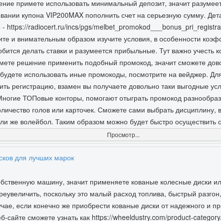
шение примете использовать минимальный депозит, значит разумее
вании купона VIP200MAX пополнить счет на серьезную сумму. Де
 https://radiocert.ru/incs/pgs/melbet_promokod___bonus_pri_registra
шите и внимательным образом изучите условия, в особенности коэ
бится делать ставки и разумеется прибыльные. Тут важно учесть 
имете решение применить подобный промокод, значит сможете дово
 будете использовать иные промокоды, посмотрите на вейджер. Для
ь регистрацию, взамен вы получаете довольно таки выгодные усл
 Многие ТОПовые конторы, помогают отыграть промокод разнообра
оличество голов или карточек. Сможете сами выбрать дисциплину, 
или же волейбол. Таким образом можно будет быстро осуществить 
Просмотр...
сков для лучших марок
собственную машину, значит применяете кованые колесные диски и
реувеличить, поскольку это малый расход топлива, быстрый разгон,
лучае, если конечно же приобрести кованые диски от надежного и 
айте сможете узнать как https://wheeldustry.com/product-category/