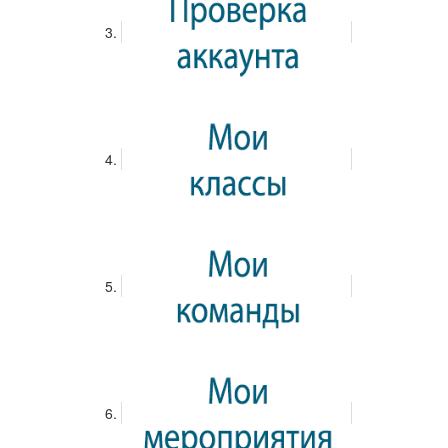
школьников младше 14 лет.
Четвёртый раз в истории турнира в финальных играх «Белой
ладьи» участвуют воспитанники детских домов. Представители
школы-интерната № 26 из Рязанской области получили путёвку в
финал, выиграв турнир «Восхождение», который прошёл при
поддержке Российской шахматной федерации среди команд
детских домов и школ-интернатов для детей-сирот в 2018 году.
Участники финальных игр «Белой ладьи» сыграют 9 туров по
швейцарской системе. Итоги будут подведены 8 июня.
Согласно регламенту соревнований сильнейшие иностранные
шахматисты получат право на участие в «Аэрофлот-опене»
2019 года. Российская команда в составе 5 человек, которая
покажет лучший результат в финале «Белой ладьи-2018»
отправится во Францию. Ребята сыграют матч-турнир со своими
французскими сверстниками.
Традиционно во все дни соревнований для юных шахматистов