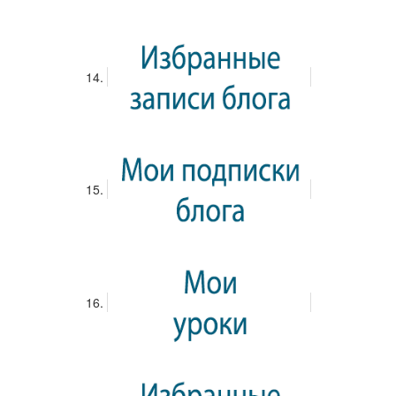
---------------
Цитата
---------------
Улыбка
Счастливый
Удивленный
Игривый
Несчастный
Подмигивающий
Прикрепленные файлы: (
0
/ 5)
Добавить ваше местоположение
Имя (Обязательно):
Email
Сайт