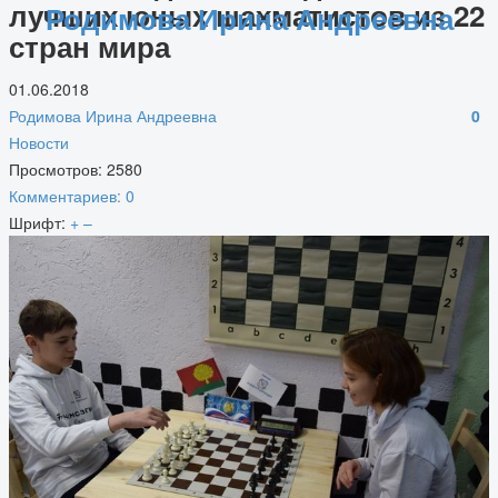
лучших юных шахматистов из 22
Родимова Ирина Андреевна
стран мира
01.06.2018
Родимова Ирина Андреевна
0
Новости
Просмотров: 2580
Комментариев: 0
Шрифт:
+
–