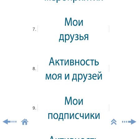
будет организована обширная культурно-развлекательная
программа: мастер-классы, лекции, разбор партий,
интеллектуальные игры, конкурсы, спортивные состязания.
Также в дни проведения соревнований, с 4 по 5 июня, в
Дагомысе состоится всероссийская конференция учителей и
педагогов дополнительного образования, активно
участвовавших в конкурсе «Шахматный всеобуч России».
Параллельно с финалом «Белой ладьи» пройдёт итоговое
соревнование участников проекта «Шахматы в школах», который
реализуется Российской шахматной федерацией совместно с
Благотворительным фондом Елены и Геннадия Тимченко. В
турнире примут участие 9 команд из Кемеровской,
Новосибирской, Псковской областей, Алтайского,
Забайкальского, Краснодарского краёв и республик Ингушетия,
Удмуртия и Чувашия.
Теги:
Всероссийский шахматный турнир
Белая ладья
Поделиться:
Подписаться на запись блога